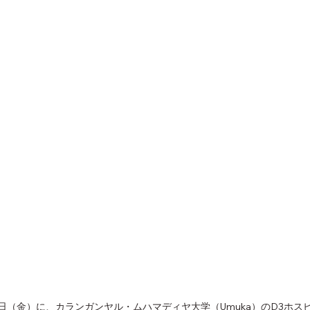
1月10日（金）に、カランガンヤル・ムハマディヤ大学（Umuka）のD3ホ