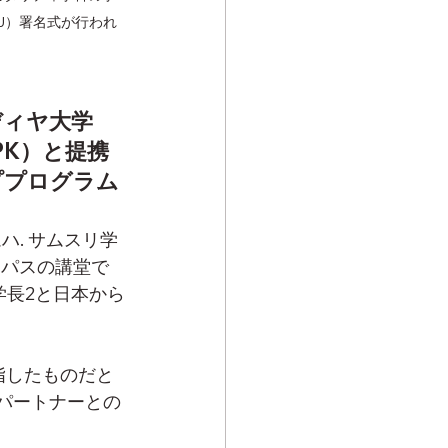
U）署名式が行われ
ディヤ大学
PK）と提携
ププログラム
ハ. サムスリ学
ンパスの講堂で
学長2と日本から
指したものだと
パートナーとの