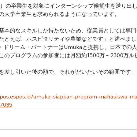
K）の卒業生を対象にインターンシップ候補生を送り出
の大学卒業生も求められるようになっています。
基本的なスキルしか持たないため、従業員としては専門
たとえば、ホスピタリティや農業などです」と述べまし
フ・ドリーム・パートナーはUmukaと提携し、日本での
このプログラムの参加者には月額約1500万～2300万
を差し引いた後の額で、それがだいたいその範囲です」
lopos.espos.id/umuka-siapkan-program-mahasiswa-m
47035