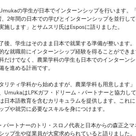
Umukaの学生が日本でインターンシップを行います。
習、2年間の日本での学びとインターンシップを並行し
実施します」とサムスリ氏はEsposに語りました。
了後、学生はそのまま日本で就業する準備が整います。
的な就職前にインターンシップ経験を得ることができま
科だけでなく、農業学科の学生も日本でのインターンシ
備を進める計画です。
タリティ学科から始めますが、農業学科も用意します」
、UmukaはLPKガフ・ドリーム・パートナーと協力し
は日本語教育を含むカリキュラムを提供します。これに
ップや就労に必要なスキルを身につけます。
ム・パートナーのトリ・スロノ代表と日本からの森正之マ
シップ生や従業員が大変求められていると語りました。