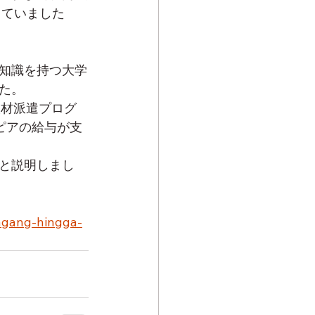
していました
知識を持つ大学
た。
人材派遣プログ
ルピアの給与が支
と説明しまし
agang-hingga-