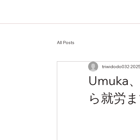
All Posts
triwidodo032
202
Umuk
ら就労ま