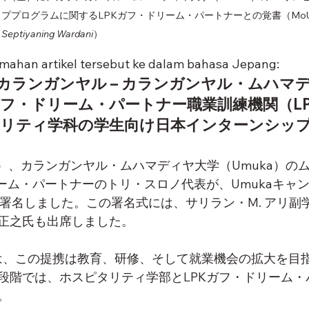
ププログラムに関するLPKガフ・ドリーム・パートナーとの覚書（Mo
 Septiyaning Wardani
）
emahan artikel tersebut ke dalam bahasa Jepang:
カランガンヤル – カランガンヤル・ムハマ
ガフ・ドリーム・パートナー職業訓練機関（L
タリティ学科の学生向け日本インターンシッ
（金）、カランガンヤル・ムハマディヤ大学（Umuka）のム
リーム・パートナーのトリ・スロノ代表が、Umukaキャ
に署名しました。この署名式には、サリラン・M. アリ副
正之氏も出席しました。
長は、この提携は教育、研修、そして就業機会の拡大を目
段階では、ホスピタリティ学部とLPKガフ・ドリーム・
。